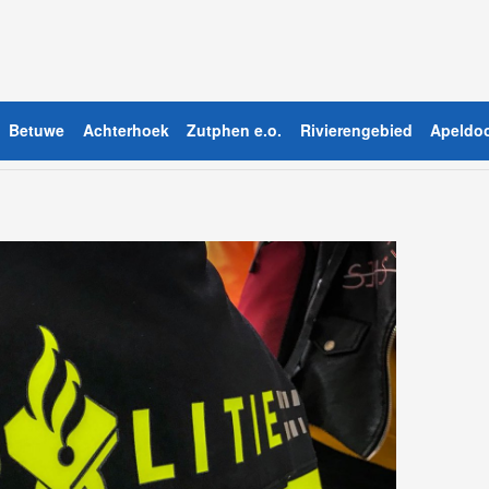
Betuwe
Achterhoek
Zutphen e.o.
Rivierengebied
Apeldoo