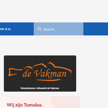
rn e.o.