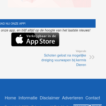
AD NU ONZE APP!
nze app, en blijf altijd op de hoogte van het laatste nieuws!
Volgende
Schoten gelost na mogelijke
dreiging vuurwapen bij kermis
Dieren
Home
Informatie
Disclaimer
Adverteren
Contact