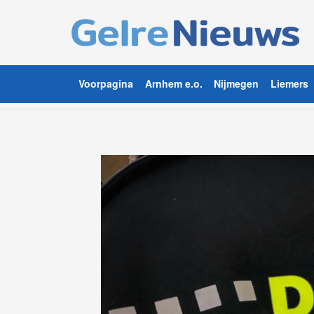
Voorpagina
Arnhem e.o.
Nijmegen
Liemers