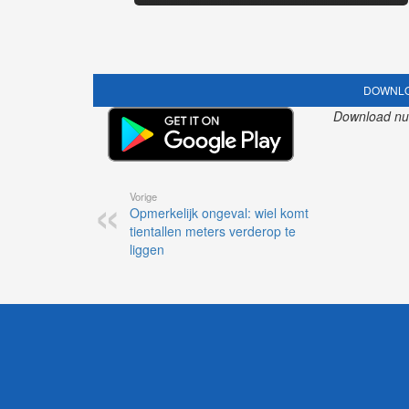
DOWNLO
Download nu o
Vorige
Opmerkelijk ongeval: wiel komt
tientallen meters verderop te
liggen