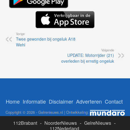
Vorige
Twee gewonden bij ongeluk A18
Wehl
Volgende
UPDATE: Motorrijder (21)
overleden bij ernstig ongeluk
Home
Informatie
Disclaimer
Adverteren
Contact
Copyright © 2026 - Gelrenieuws.nl | Ontwikkeling:
112Brabant
-
NoorderNieuws
-
GelreNieuws
-
112Nederland