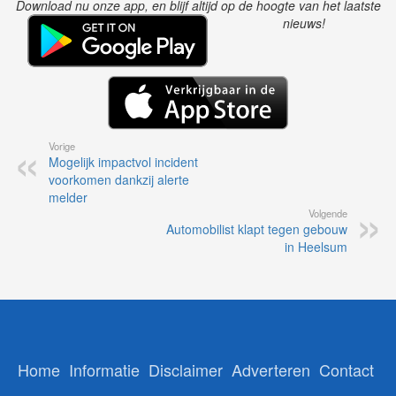
Download nu onze app, en blijf altijd op de hoogte van het laatste
nieuws!
Vorige
Mogelijk impactvol incident
voorkomen dankzij alerte
melder
Volgende
Automobilist klapt tegen gebouw
in Heelsum
Home
Informatie
Disclaimer
Adverteren
Contact