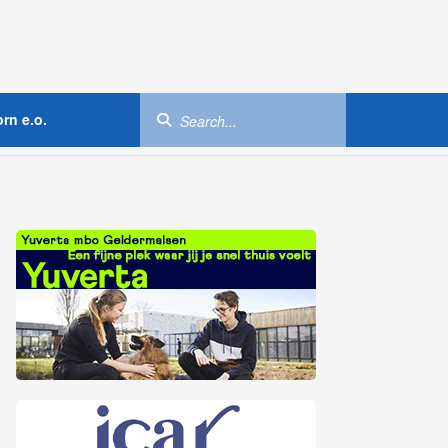
rn e.o.