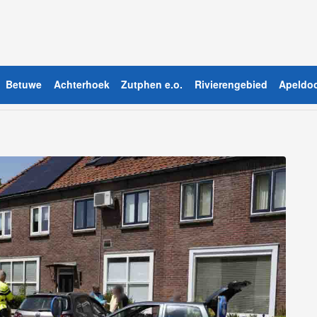
Betuwe
Achterhoek
Zutphen e.o.
Rivierengebied
Apeldoo