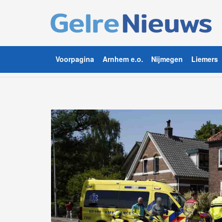
Voorpagina
Arnhem e.o.
Nijmegen
Liemers