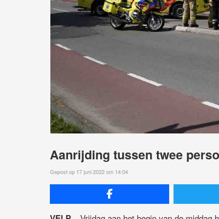
Aanrijding tussen twee perso
Gepost op 17 juni 2022 om 14:04
Vrijdag aan het begin van de middag h
VELP –