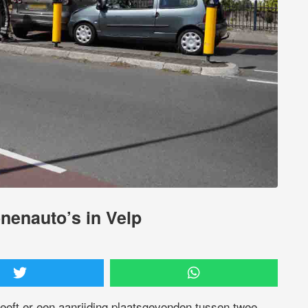
nenauto’s in Velp
eeft er een aanrijding plaatsgevonden tussen twee