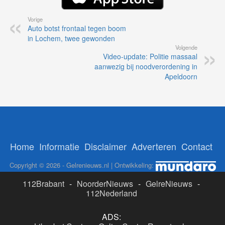
Vorige
Auto botst frontaal tegen boom
in Lochem, twee gewonden
Volgende
Video-update: Politie massaal
aanwezig bij noodverordening in
Apeldoorn
Home
Informatie
Disclaimer
Adverteren
Contact
Copyright © 2026 - Gelrenieuws.nl | Ontwikkeling:
112Brabant
-
NoorderNieuws
-
GelreNieuws
-
112Nederland
ADS: