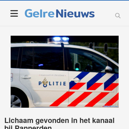
Lichaam gevonden in het kanaal
bij Pannerden