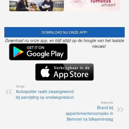
DOWNLOAD NU ONZE APP!
Download nu onze app, en blijf altijd op de hoogte van het laatste
nieuws!
Vorige
Autospotter raakt zwaargewond
bij aanrijding op snelwegviaduct
Volgende
Brand bij
appartementencomplex in
Bemmel na blikseminslag