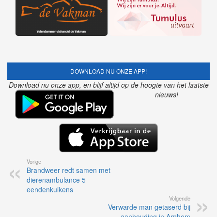
DOWNLOAD NU ONZE APP!
Download nu onze app, en blijf altijd op de hoogte van het laatste
nieuws!
Vorige
Brandweer redt samen met
dierenambulance 5
eendenkuikens
Volgende
Verwarde man getaserd bij
aanhouding in Arnhem