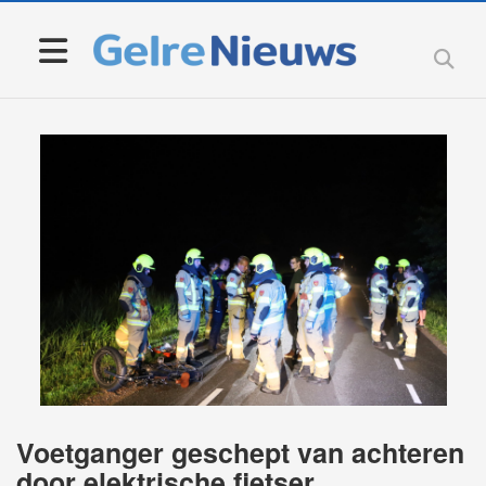
Voetganger geschept van achteren
door elektrische fietser