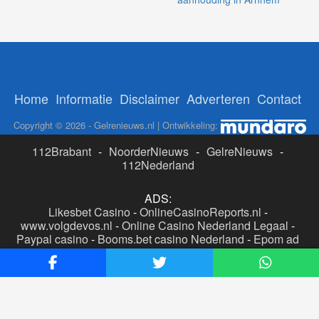
Home
Informatie
Disclaimer
Adverteren
Contact
Copyright © 2026 - Gelrenieuws.nl | Ontwikkeling:
112Brabant
-
NoorderNieuws
-
GelreNieuws
-
112Nederland
ADS:
Likesbet Casino
-
OnlineCasinoReports.nl
-
www.volgdevos.nl
-
Online Casino Nederland Legaal
-
Paypal casino
-
Booms.bet casino Nederland
-
Epom ad
server
-
Casino boer
-
Online casino's Nederland