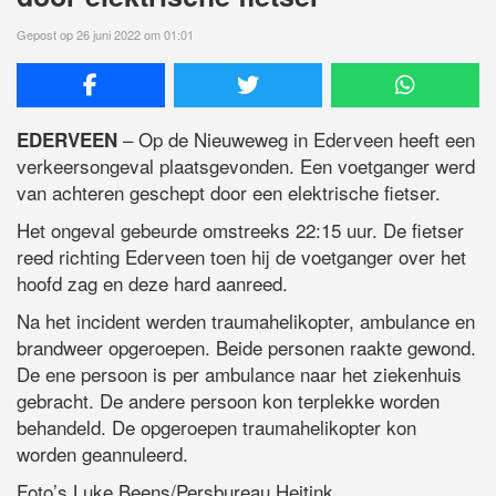
Gepost op 26 juni 2022 om 01:01
– Op de Nieuweweg in Ederveen heeft een
EDERVEEN
verkeersongeval plaatsgevonden. Een voetganger werd
van achteren geschept door een elektrische fietser.
Het ongeval gebeurde omstreeks 22:15 uur. De fietser
reed richting Ederveen toen hij de voetganger over het
hoofd zag en deze hard aanreed.
Na het incident werden traumahelikopter, ambulance en
brandweer opgeroepen. Beide personen raakte gewond.
De ene persoon is per ambulance naar het ziekenhuis
gebracht. De andere persoon kon terplekke worden
behandeld. De opgeroepen traumahelikopter kon
worden geannuleerd.
Foto’s Luke Beens/Persbureau Heitink