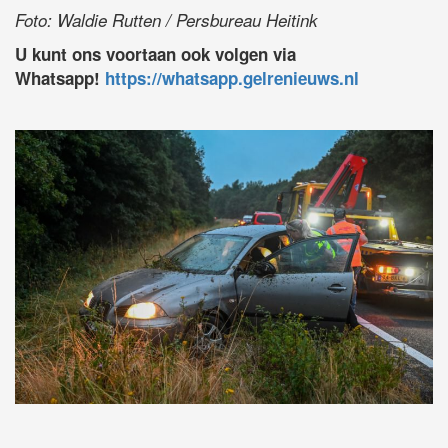
Foto: Waldie Rutten / Persbureau
Heitink
U kunt ons voortaan ook volgen via
Whatsapp!
https://whatsapp.gelrenieuws.nl