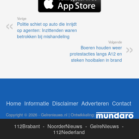
Vorige
Politie schiet op auto die inrijdt
op agenten: Inzittenden waren
betrokken bij mishandeling
Volgende
Boeren houden weer
protestacties langs A12 en
steken hooibalen in brand
Home
Informatie
Disclaimer
Adverteren
Contact
Copyright © 2026 - Gelrenieuws.nl | Ontwikkeling:
112Brabant
-
NoorderNieuws
-
GelreNieuws
-
112Nederland