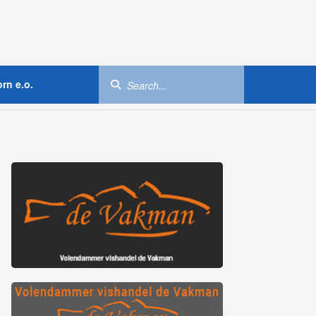
rn e.o.