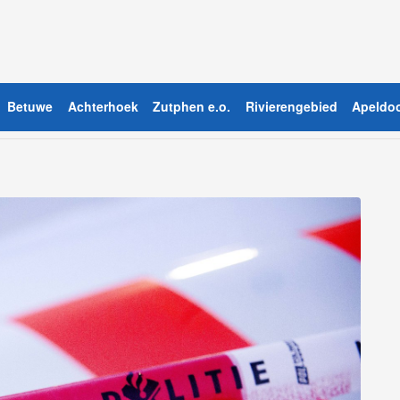
Betuwe
Achterhoek
Zutphen e.o.
Rivierengebied
Apeldoo