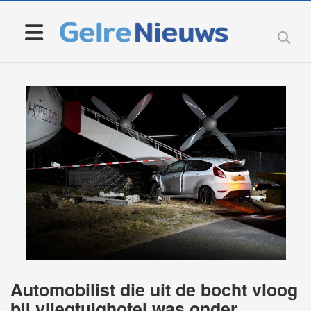
Automobilist die uit de bocht vloog
bij vliegtuighotel was onder