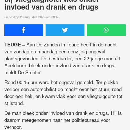
invloed van drank en drugs
Gepost op 29 augustus 2022 om 08:40
Aan De Zanden in Teuge heeft in de nacht
TEUGE –
van zondag op maandag een eenzijdig ongeval
plaatsgevonden. De bestuurder, een 22-jarige man uit
Apeldoorn, bleek onder invloed van drank en drugs,
meldt De Stentor
Rond 00:15 uur werd het ongeval gemeld. Ter plekke
verloor een automobilist de macht over het stuur, reed
door een hek, en kwam vlak voor een vliegtuigsuite tot
stilstand.
De man bleek onder invloed van drank en drugs. Hij is
daarom meegenomen naar het politiebureau voor
verhoor.