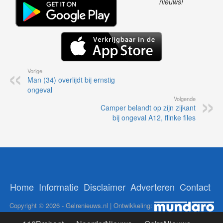
nieuws!
Vorige
Man (34) overlijdt bij ernstig
ongeval
Volgende
Camper belandt op zijn zijkant
bij ongeval A12, flinke files
Home
Informatie
Disclaimer
Adverteren
Contact
Copyright © 2026 - Gelrenieuws.nl | Ontwikkeling: