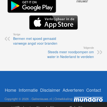
nieuws!
Vorige
Bermen met spoed gemaaid
vanwege angst voor branden
Volgende
Steeds meer noodpompen om
water in Nederland te verdelen
Home
Informatie
Disclaimer
Adverteren
Contact
Copyright © 2026 - Gelrenieuws.nl | Ontwikkeling: