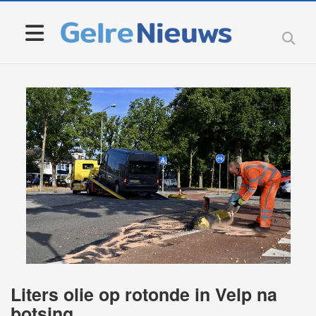
Liters olie op rotonde in Velp na
botsing