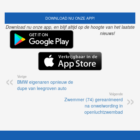
DOWNLOAD NU ONZE APP!
Download nu onze app, en blijf altijd op de hoogte van het laatste
nieuws!
Vorige
BMW eigenaren opnieuw de
dupe van leegroven auto
Volgende
Zwemmer (74) gereanimeerd
na onwelwording in
openluchtzwembad