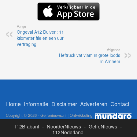
Vorige
Ongeval A12 Duiven: 11
kilometer file en een uur
vertraging
Volgende
Heftruck vat vlam in grote loods
in Arnhem
Home
Informatie
Disclaimer
Adverteren
Contact
Copyright © 2026 - Gelrenieuws.nl | Ontwikkeling:
112Brabant
-
NoorderNieuws
-
GelreNieuws
-
112Nederland