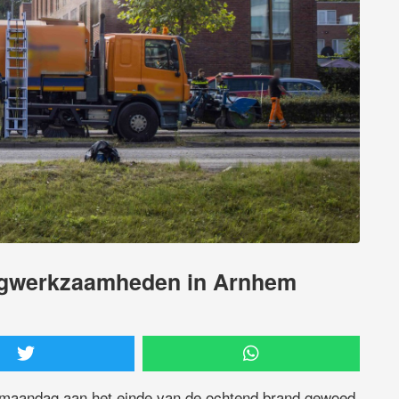
wegwerkzaamheden in Arnhem
 maandag aan het einde van de ochtend brand gewoed