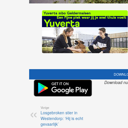
DOWNLO
Download nu o
Vorige
Losgebroken stier in
Westendorp: ‘Hij is echt
gevaarlijk’