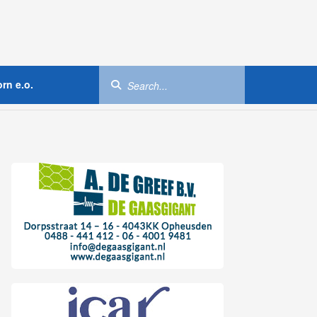
rn e.o.