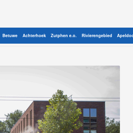
Betuwe
Achterhoek
Zutphen e.o.
Rivierengebied
Apeldoo