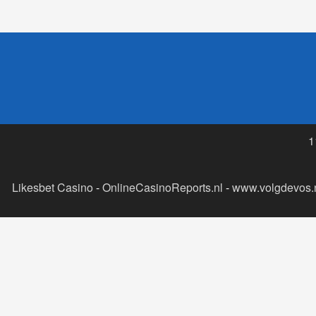
1
Likesbet Casino
-
OnlineCasinoReports.nl
-
www.volgdevos.