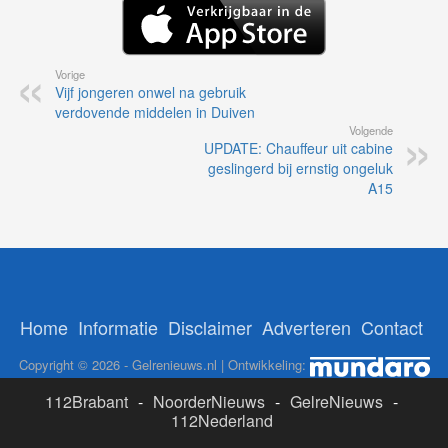
Vorige
Vijf jongeren onwel na gebruik
verdovende middelen in Duiven
Volgende
UPDATE: Chauffeur uit cabine
geslingerd bij ernstig ongeluk
A15
Home
Informatie
Disclaimer
Adverteren
Contact
Copyright © 2026 - Gelrenieuws.nl | Ontwikkeling:
112Brabant
-
NoorderNieuws
-
GelreNieuws
-
112Nederland