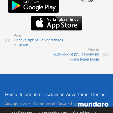
nieuws!
Vorige
Ongeval tijdens verkeerschaos
in Dieren
Volgende
Automobilist (25) gewond na
crash tegen boom
Home
Informatie
Disclaimer
Adverteren
Contact
Copyright © 2026 - Gelrenieuws.nl | Ontwikkeling:
112Brabant
-
NoorderNieuws
-
GelreNieuws
-