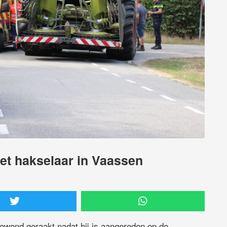
et hakselaar in Vaassen
wond geraakt nadat hij is aangereden op de