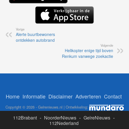
Vorige
Alerte buurtbewoners
ontdekken autobrand
Volgende
Helikopter enige tijd boven
Renkum vanwege zoekactie
Home
Informatie
Disclaimer
Adverteren
Contact
Copyright © 2026 - Gelrenieuws.nl | Ontwikkeling:
112Brabant
-
NoorderNieuws
-
GelreNieuws
-
112Nederland