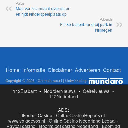
Vorige
Man verliest macht over stuur
en rijdt kinderspeelplaats op
Volgende
Flinke buitenbrand bij park in
Nijmegen
Home
Informatie
Disclaimer
Adverteren
Contact
Copyright © 2026 - Gelrenieuws.nl | Ontwikkeling:
112Brabant
-
NoorderNieuws
-
GelreNieuws
-
112Nederland
ADS:
Likesbet Casino
-
OnlineCasinoReports.nl
-
www.volgdevos.nl
-
Online Casino Nederland Legaal
-
Paypal casino
-
Booms.bet casino Nederland
-
Epom ad