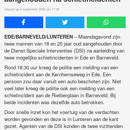
Gepost op 6 september 2022 om 11:26
– Maandagavond zijn
EDE/BARNEVELD/LUNTEREN
twee mannen van 18 en 20 jaar oud aangehouden door
de Dienst Speciale Interventies (DSI) na aanleiding van
twee mogelijke schietincidenten in Ede en Barneveld.
Rond 18:30 uur kreeg de politie een melding van een
schietincident aan de Kernhemseweg in Ede. Eén
persoon zou daar vanuit een auto beschoten zijn. Niet
veel later kreeg de politie ook een melding van een
schietincident aan de Rietberglaan in Barneveld. Bij
beide incidenten was dezelfde auto betrokken.
Door snelle inzet kon het voertuig van de verdachten
worden gevonden en deze is in Lunteren aan de kant
gezet. Agenten van de DSI konden de twee inzittenden