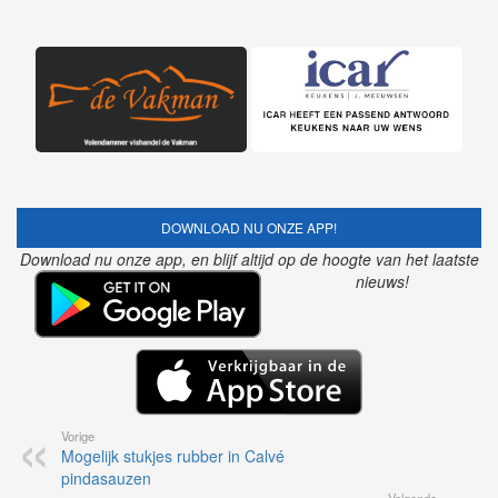
DOWNLOAD NU ONZE APP!
Download nu onze app, en blijf altijd op de hoogte van het laatste
nieuws!
Vorige
Mogelijk stukjes rubber in Calvé
pindasauzen
Volgende