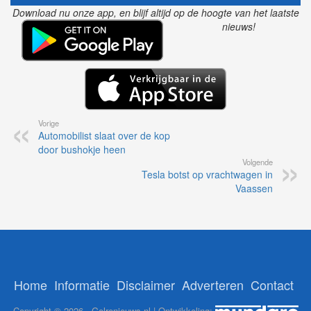
Download nu onze app, en blijf altijd op de hoogte van het laatste
nieuws!
Vorige
Automobilist slaat over de kop
door bushokje heen
Volgende
Tesla botst op vrachtwagen in
Vaassen
Home
Informatie
Disclaimer
Adverteren
Contact
Copyright © 2026 - Gelrenieuws.nl | Ontwikkeling: