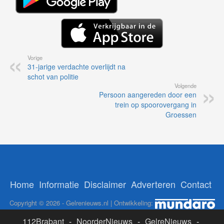
Vorige
31-jarige verdachte overlijdt na
schot van politie
Volgende
Persoon aangereden door een
trein op spoorovergang in
Groessen
Home
Informatie
Disclaimer
Adverteren
Contact
Copyright © 2026 - Gelrenieuws.nl | Ontwikkeling:
112Brabant
-
NoorderNieuws
-
GelreNieuws
-