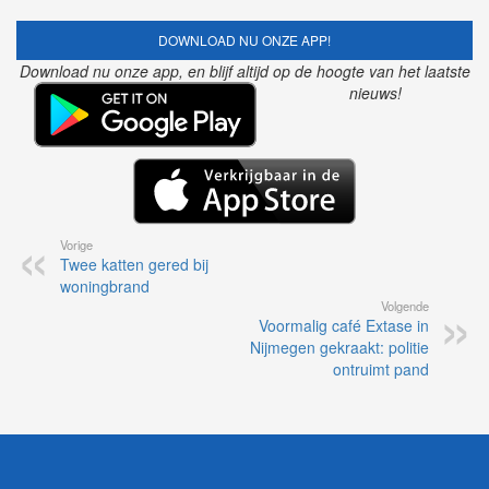
DOWNLOAD NU ONZE APP!
Download nu onze app, en blijf altijd op de hoogte van het laatste
nieuws!
Vorige
Twee katten gered bij
woningbrand
Volgende
Voormalig café Extase in
Nijmegen gekraakt: politie
ontruimt pand