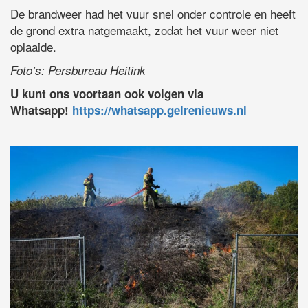
De brandweer had het vuur snel onder controle en heeft
de grond extra natgemaakt, zodat het vuur weer niet
oplaaide.
Foto’s: Persbureau Heitink
U kunt ons voortaan ook volgen via
Whatsapp!
https://whatsapp.gelrenieuws.nl