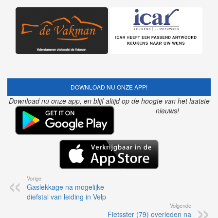
DOWNLOAD NU ONZE APP!
Download nu onze app, en blijf altijd op de hoogte van het laatste
nieuws!
Vorige
Gaslekkage na mogelijke
diefstal van leiding in Velp
Volgende
Fietsster (79) overleden na