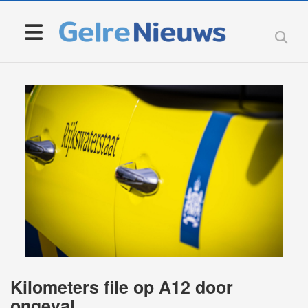
Kilometers file op A12 door
ongeval