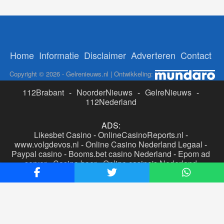
Home
Informatie
Disclaimer
Adverteren
Contact
Copyright © 2026 - Gelrenieuws.nl | Ontwikkeling:
112Brabant
-
NoorderNieuws
-
GelreNieuws
-
112Nederland
ADS:
Likesbet Casino
-
OnlineCasinoReports.nl
-
www.volgdevos.nl
-
Online Casino Nederland Legaal
-
Paypal casino
-
Booms.bet casino Nederland
-
Epom ad
server
-
Casino boer
-
Online casino's Nederland