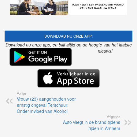
DOWNLOAD NU ONZE APP!
Download nu onze app, en blijf altijd op de hoogte van het laatste
nieuws!
Vorige
Vrouw (23) aangehouden voor
ernstig ongeval Terschuur:
Onder invloed van Alcohol
Volgende
Auto vliegt in de brand tijdens
rijden in Arnhem