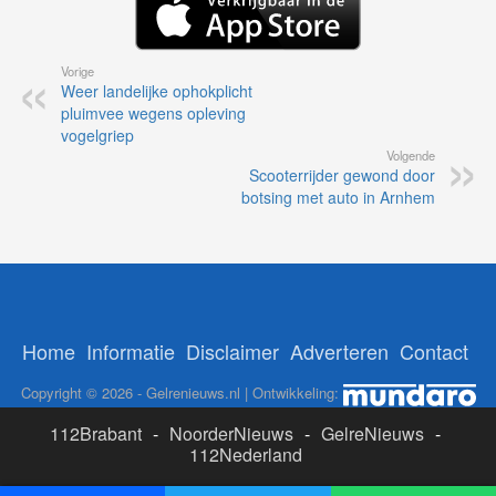
Vorige
Weer landelijke ophokplicht
pluimvee wegens opleving
vogelgriep
Volgende
Scooterrijder gewond door
botsing met auto in Arnhem
Home
Informatie
Disclaimer
Adverteren
Contact
Copyright © 2026 - Gelrenieuws.nl | Ontwikkeling:
112Brabant
-
NoorderNieuws
-
GelreNieuws
-
112Nederland