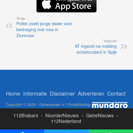
Vorige
Politie zoekt jonge dader voor
bedreiging met mes in
Zevenaar
Volgende
AT ingezet na melding
schietincident in Spijk
Home
Informatie
Disclaimer
Adverteren
Contact
Copyright © 2026 - Gelrenieuws.nl | Ontwikkeling:
112Brabant
-
NoorderNieuws
-
GelreNieuws
-
112Nederland