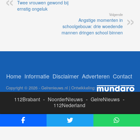
Twee vrouwen gewond bij
ernstig ongeluk
Volgende
Angstige momenten in
schoolgebouw: drie woedende
mannen dringen school binnen
Home
Informatie
Disclaimer
Adverteren
Contact
Copyright © 2026 - Gelrenieuws.nl | Ontwikkeling:
112Brabant
-
NoorderNieuws
-
GelreNieuws
-
112Nederland
ADS:
Likesbet Casino
-
OnlineCasinoReports.nl
-
www.volgdevos.nl
-
Online Casino Nederland Legaal
-
Paypal casino
-
Booms.bet casino Nederland
-
Epom ad