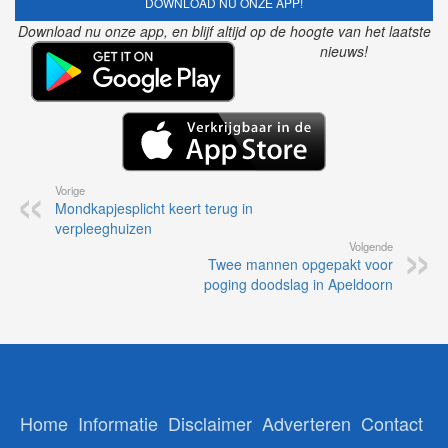
DOWNLOAD NU ONZE APP!
Download nu onze app, en blijf altijd op de hoogte van het laatste
nieuws!
Vorige
Mondkapjesplicht keert terug in
verpleeghuizen
Volgende
Twee mannen opgepakt voor
poging doodslag in Apeldoorn
Home
Informatie
Disclaimer
Adverteren
Contact