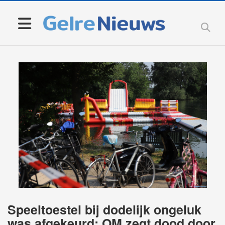
Speeltoestel bij dodelijk ongeluk
was afgekeurd: OM zegt dood door