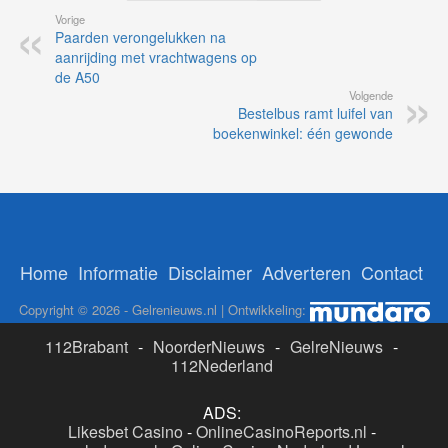
Vorige
Paarden verongelukken na
aanrijding met vrachtwagens op
de A50
Volgende
Bestelbus ramt luifel van
boekenwinkel: één gewonde
Home
Informatie
Disclaimer
Adverteren
Contact
Copyright © 2026 - Gelrenieuws.nl | Ontwikkeling:
112Brabant
-
NoorderNieuws
-
GelreNieuws
-
112Nederland
ADS:
Likesbet Casino
-
OnlineCasinoReports.nl
-