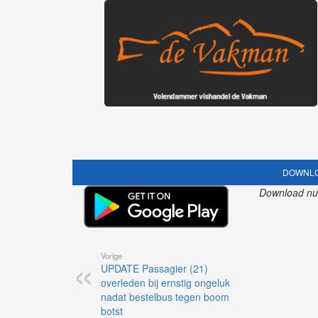
DOWNLO
Download nu o
Vorige
UPDATE Passagier (21)
overleden bij ernstig ongeluk
nadat bestelbus tegen boom
botst