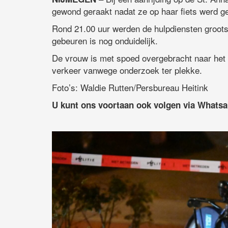
gewond geraakt nadat ze op haar fiets werd g
Rond 21.00 uur werden de hulpdiensten groot
gebeuren is nog onduidelijk.
De vrouw is met spoed overgebracht naar het z
verkeer vanwege onderzoek ter plekke.
Foto’s: Waldie Rutten/Persbureau Heitink
U kunt ons voortaan ook volgen via Whats