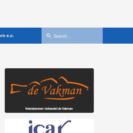
rn e.o.