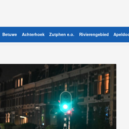
Betuwe
Achterhoek
Zutphen e.o.
Rivierengebied
Apeldoo