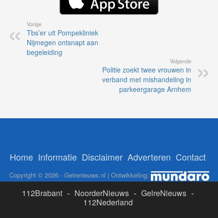
Vorige
Tbs’er uit Pompekliniek
Nijmegen ontsnapt aan
begeleiding
Volgende
Politie zoekt twee vrouwen in
verband met mishandeling in
parkeergarage Arnhem
Home
Informatie
Disclaimer
Adverteren
Contact
Copyright © 2026 - Gelrenieuws.nl | Ontwikkeling:
112Brabant
-
NoorderNieuws
-
GelreNieuws
-
112Nederland