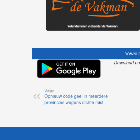
DOWNLO
Download nu o
Vorige
Opnieuw code geel in meerdere
provincies wegens dichte mist