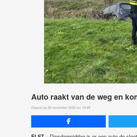
Auto raakt van de weg en kom
Gepost op 29 november 2022 om 19:49
– Dinsdagmiddag is er een auto de sloot 
ELST