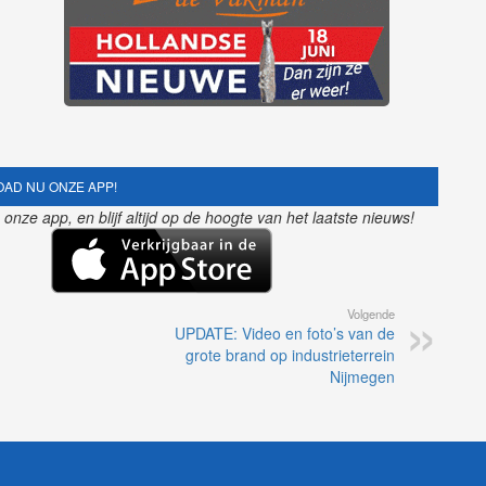
AD NU ONZE APP!
nze app, en blijf altijd op de hoogte van het laatste nieuws!
Volgende
UPDATE: Video en foto’s van de
grote brand op industrieterrein
Nijmegen