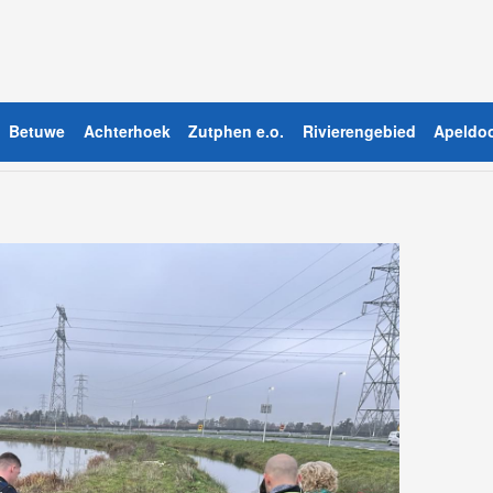
Betuwe
Achterhoek
Zutphen e.o.
Rivierengebied
Apeldoo