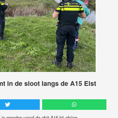
t in de sloot langs de A15 Elst
in gereden vanaf de afrit A15 bij afslag