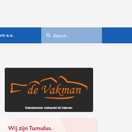
rn e.o.