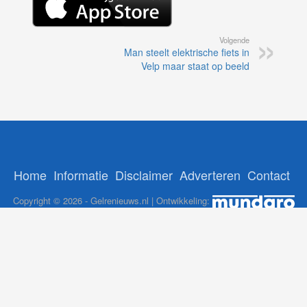
Volgende
Man steelt elektrische fiets in
Velp maar staat op beeld
Home
Informatie
Disclaimer
Adverteren
Contact
Copyright © 2026 - Gelrenieuws.nl | Ontwikkeling:
12Brabant
-
NoorderNieuws
-
GelreNieuws
-
112Nederlan
ADS:
nl
-
Online Casino Nederland Legaal
-
Paypal casino
-
Booms.be
casino's Nederland