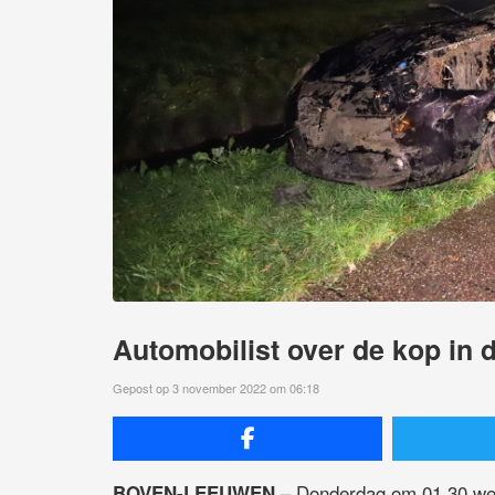
Automobilist over de kop in 
Gepost op 3 november 2022 om 06:18
– Donderdag om 01.30 wer
BOVEN-LEEUWEN