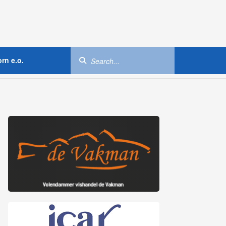
rn e.o.