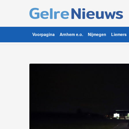
Voorpagina
Arnhem e.o.
Nijmegen
Liemers