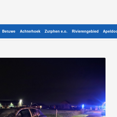
Betuwe
Achterhoek
Zutphen e.o.
Rivierengebied
Apeldoo