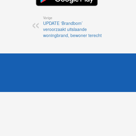
Vorige
UPDATE ‘Brandbom’
veroorzaakt uitslaande
woningbrand, bewoner terecht
1
Likesbet Casino
-
OnlineCasinoReports.nl
-
www.volgdevos.