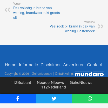
Vorige
Dak volledig in brand van
woning, brandweer rukt groots
uit
Volgende
Veel rook bij brand in dak van
woning Oosterbeek
Home
Informatie
Disclaimer
Adverteren
Contact
Copyright © 2026 - Gelrenieuws.nl | Ontwikkeling:
112Brabant
-
NoorderNieuws
-
GelreNieuws
-
112Nederland
ADS:
Likesbet Casino
-
OnlineCasinoReports.nl
-
www.volgdevos.nl
-
Online Casino Nederland Legaal
-