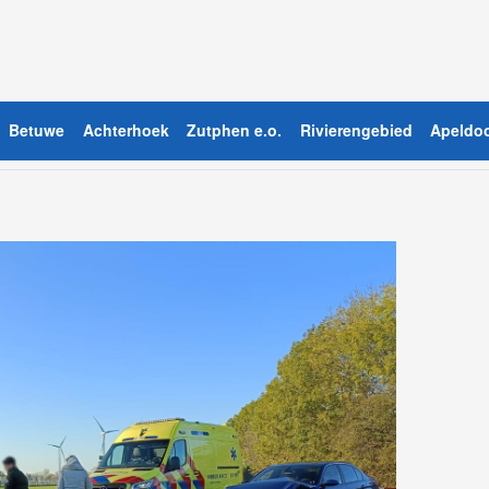
Betuwe
Achterhoek
Zutphen e.o.
Rivierengebied
Apeldoo