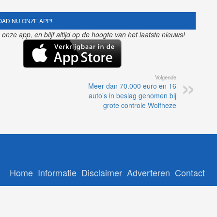
AD NU ONZE APP!
nze app, en blijf altijd op de hoogte van het laatste nieuws!
Volgende
Meer dan 70.000 euro en 16
auto’s in beslag genomen bij
grote controle Wolfheze
Home
Informatie
Disclaimer
Adverteren
Contact
Copyright © 2026 - Gelrenieuws.nl | Ontwikkeling:
12Brabant
-
NoorderNieuws
-
GelreNieuws
-
112Nederlan