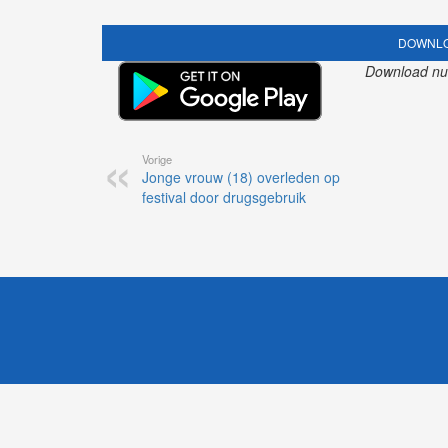
DOWNLO
Download nu o
Vorige
Jonge vrouw (18) overleden op
festival door drugsgebruik
1