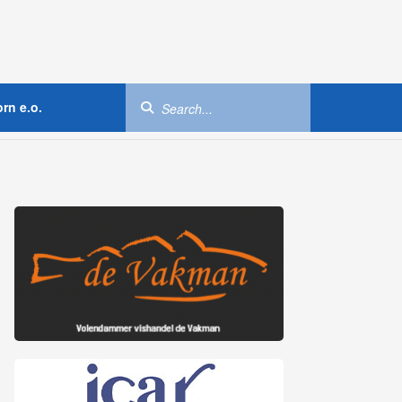
rn e.o.