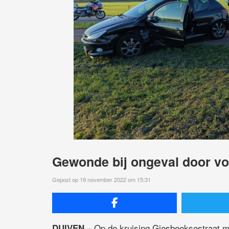
Gewonde bij ongeval door vo
Gepost op 19 november 2022 om 15:31
– Op de kruising Giesbeeksestraat m
DUIVEN