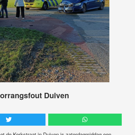
orrangsfout Duiven
et de Kerkstraat in Duiven is zaterdagmiddag een