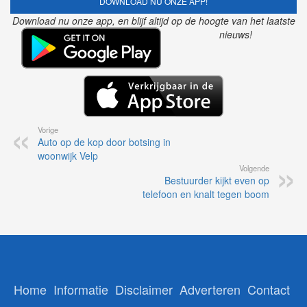
DOWNLOAD NU ONZE APP!
Download nu onze app, en blijf altijd op de hoogte van het laatste
nieuws!
Vorige
Auto op de kop door botsing in
woonwijk Velp
Volgende
Bestuurder kijkt even op
telefoon en knalt tegen boom
Home
Informatie
Disclaimer
Adverteren
Contact