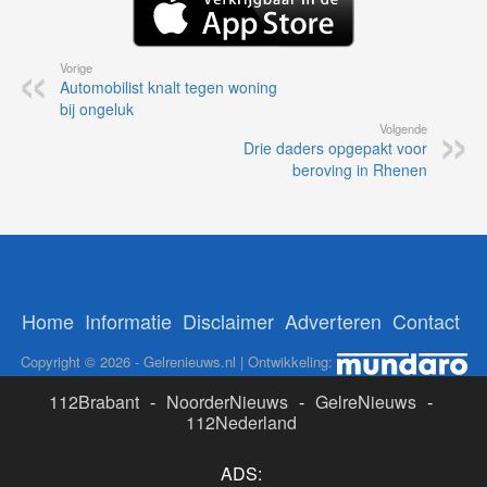
Vorige
Automobilist knalt tegen woning
bij ongeluk
Volgende
Drie daders opgepakt voor
beroving in Rhenen
Home
Informatie
Disclaimer
Adverteren
Contact
Copyright © 2026 - Gelrenieuws.nl | Ontwikkeling:
112Brabant
-
NoorderNieuws
-
GelreNieuws
-
112Nederland
ADS: