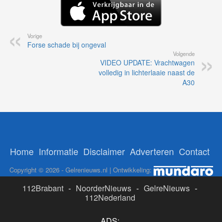
Vorige
Forse schade bij ongeval
Volgende
VIDEO UPDATE: Vrachtwagen
volledig in lichterlaaie naast de
A30
Home
Informatie
Disclaimer
Adverteren
Contact
Copyright © 2026 - Gelrenieuws.nl | Ontwikkeling:
112Brabant
-
NoorderNieuws
-
GelreNieuws
-
112Nederland
ADS: