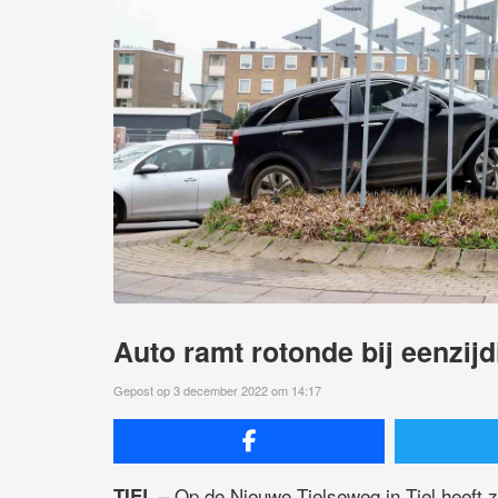
Auto ramt rotonde bij eenzij
Gepost op 3 december 2022 om 14:17
– Op de Nieuwe Tielseweg in Tiel heeft z
TIEL