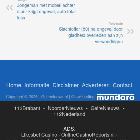
Jongeman met mobiel achter
stuur krijgt ongeval, auto total
loss
Volgende
Slachtoffer (80) na ongeval door
gladheid overleden aan zijn
verwondingen
Home
Informatie
Disclaimer
Adverteren
Contact
Copyright © 2026 - Gelrenieuws.nl | Ontwikkeling:
112Brabant
-
NoorderNieuws
-
GelreNieuws
-
112Nederland
ADS:
Likesbet Casino
-
OnlineCasinoReports.nl
-