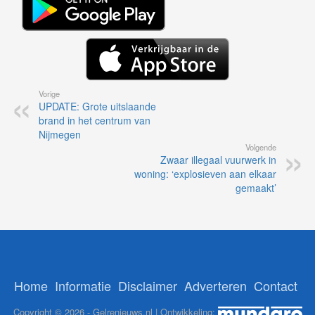
Vorige
UPDATE: Grote uitslaande
brand in het centrum van
Nijmegen
Volgende
Zwaar illegaal vuurwerk in
woning: ‘explosieven aan elkaar
gemaakt’
Home
Informatie
Disclaimer
Adverteren
Contact
Copyright © 2026 - Gelrenieuws.nl | Ontwikkeling:
112Brabant
-
NoorderNieuws
-
GelreNieuws
-
112Nederland