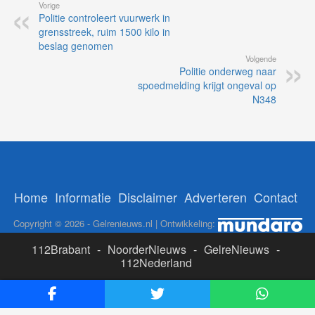
Vorige
Politie controleert vuurwerk in
grensstreek, ruim 1500 kilo in
beslag genomen
Volgende
Politie onderweg naar
spoedmelding krijgt ongeval op
N348
Home
Informatie
Disclaimer
Adverteren
Contact
Copyright © 2026 - Gelrenieuws.nl | Ontwikkeling:
112Brabant
-
NoorderNieuws
-
GelreNieuws
-
112Nederland
ADS:
Likesbet Casino
-
OnlineCasinoReports.nl
-