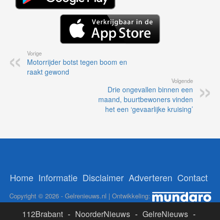
Vorige
Motorrijder botst tegen boom en
raakt gewond
Volgende
Drie ongevallen binnen een
maand, buurtbewoners vinden
het een ‘gevaarlijke kruising’
Home
Informatie
Disclaimer
Adverteren
Contact
Copyright © 2026 - Gelrenieuws.nl | Ontwikkeling:
112Brabant
-
NoorderNieuws
-
GelreNieuws
-