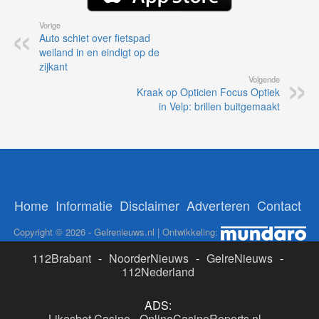
Vorige
Auto schiet over fietspad
weiland in en eindigt op de
zijkant
Volgende
Kraak op Opticien Focus Optiek
in Velp: brillen buitgemaakt
Home
Informatie
Disclaimer
Adverteren
Contact
Copyright © 2026 - Gelrenieuws.nl | Ontwikkeling:
112Brabant
-
NoorderNieuws
-
GelreNieuws
-
112Nederland
ADS:
Likesbet Casino
-
OnlineCasinoReports.nl
-