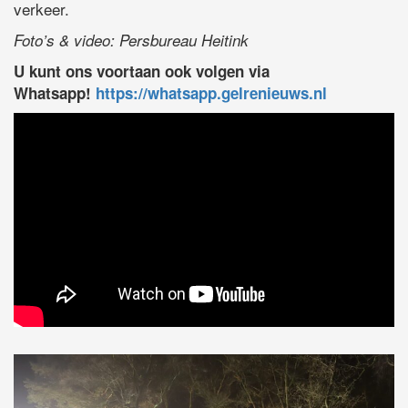
verkeer.
Foto’s & video: Persbureau Heitink
U kunt ons voortaan ook volgen via
Whatsapp!
https://whatsapp.gelrenieuws.nl