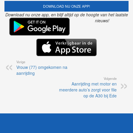
DOWNLOAD NU ONZE APP!
Download nu onze app, en blijf altijd op de hoogte van het laatste
nieuws!
Vorige
Vrouw (77) omgekomen na
aanrijding
Volgende
Aanrijding met motor en
meerdere auto’s zorgt voor file
op de A30 bij Ede